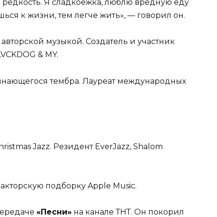
это редкость. Я сладкоежка, люблю вредную еду
ься к жизни, тем легче жить», — говорил он.
авторской музыкой. Создатель и участник
BLVCKDOG & MY.
минающегося тембра. Лауреат международных
istmas Jazz. Резидент EverJazz, Shalom
едакторскую подборку Apple Music.
епередаче
«Песни»
на канале ТНТ. Он покорил