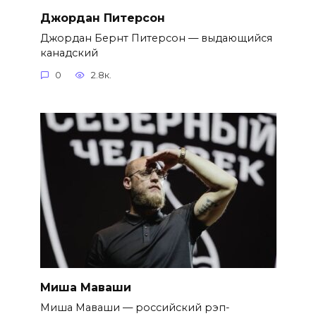
Джордан Питерсон
Джордан Бернт Питерсон — выдающийся
канадский
0
2.8к.
Миша Маваши
Миша Маваши — российский рэп-