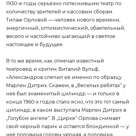
1930-е годы серьёзно потеснившим театр по
количеству зрителей и кассовым сборам.
Типаж Орловой — человек нового времени,
энергичный, оптимистический, обаятельный,
весело и настойчиво шагающий в светлое
настоящее и будущее.
В то же время, как отмечал известный
театровед и критик Виталий Вульф,
«Александров слепил её именно по образцу
Марлен Дитрих. Скажем, в „Веселых ребятах“ у
неё был знаменитый цилиндр — и только в
конце 1960-х годов стало ясно, что это тот самый
цилиндр, в каком выступала Марлен Дитрих в
„Голубом ангеле“. В „Цирке“ Орлова снимает
свой чёрный парик и остается блондинкой — у
неё половина головы чёрная, а половина