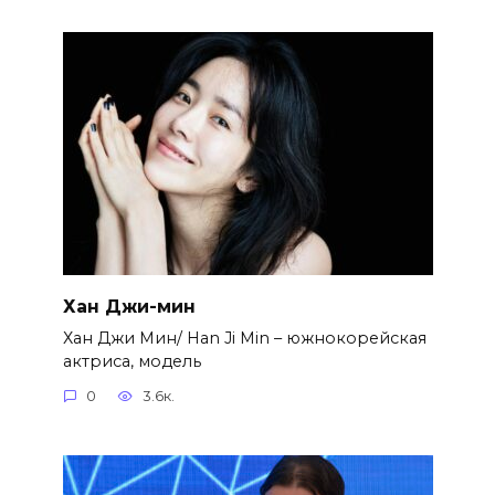
Хан Джи-мин
Хан Джи Мин/ Han Ji Min – южнокорейская
актриса, модель
0
3.6к.