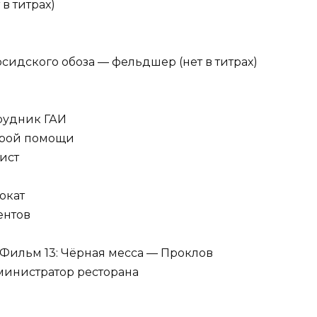
в титрах)
сидского обоза — фельдшер (нет в титрах)
рудник ГАИ
орой помощи
ист
окат
ентов
Фильм 13: Чёрная месса — Проклов
дминистратор ресторана
а