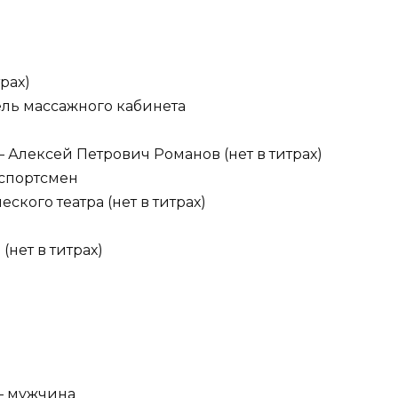
рах)
ель массажного кабинета
Алексей Петрович Романов (нет в титрах)
 спортсмен
ского театра (нет в титрах)
(нет в титрах)
 — мужчина