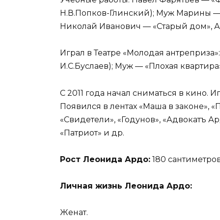
Н.В.Попков-Глинский); Муж Марины — «
Николай Иванович — «Старый дом», А.
Играл в Театре «Молодая антреприза»
И.С.Буслаев); Муж — «Плохая квартира»
С 2011 года начал сниматься в кино. 
Появился в лентах «Маша в законе», 
«Свидетели», «Годунов», «Адвокатъ Ар
«Патриот» и др.
Рост Леонида Ардо:
180 сантиметров
Личная жизнь Леонида Ардо:
Женат.