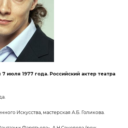
7 июля 1977 года. Российский актер театра
да.
нного Искусства, мастерская А.Б. Голикова.
антазии Фарятьева», А.Н.Соколова (реж.