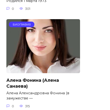
Родился 1 марта 1973
0
301
БИОГРАФИЯ
Алена Фонина (Алена
Санаева)
Алена Александровна Фонина (в
замужестве —
0
315