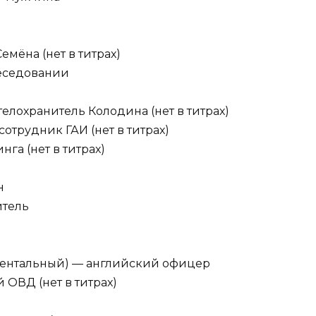
емёна (нет в титрах)
беседовании
лохранитель Колодина (нет в титрах)
отрудник ГАИ (нет в титрах)
га (нет в титрах)
н
итель
ментальный) — английский офицер
ОВД (нет в титрах)