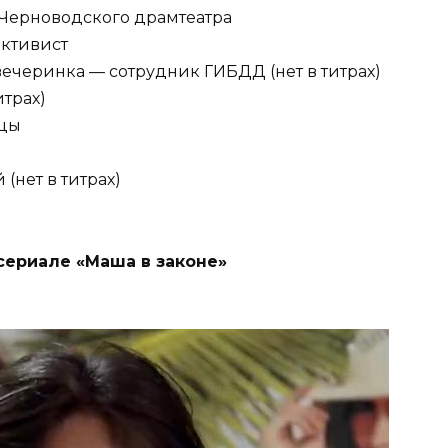
 Черноводского драмтеатра
активист
ечеринка — сотрудник ГИБДД (нет в титрах)
итрах)
ицы
 (нет в титрах)
сериале «Маша в законе»