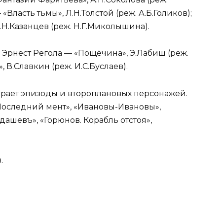
Власть тьмы», Л.Н.Толстой (реж. А.Б.Голиков);
Н.Казанцев (реж. Н.Г.Миколышина).
: Эрнест Регола — «Пощёчина», Э.Лабиш (реж.
, В.Славкин (реж. И.С.Буслаев).
Играет эпизоды и второплановых персонажей.
«Последний мент», «Ивановы-Ивановы»,
дашевъ», «Горюнов. Корабль отстоя»,
.