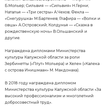
Б.Мольер; Сильвия — «Сильвия» Н.Герни;
Наталья — «Три сестры» А.Чехов; Фекла —
«Снегурушка» М.Бартенев; Глафира — «Волки и
овцы» А.Островский; Колдунья — «Сказка в
рождественскую ночь» В.Ольшанский и
другие.
Награждена дипломами Министерства
культуры Калужской области за роли
Зербинетты («Плут» Мольера) и Хелен («Калека
с острова Инишмаан» М. Макдонаха).
В 2018 году награждена дипломом
Министерства культуры Калужской области «За
высокий профессионализм и многолетний
добросовестный труд».