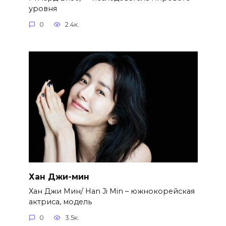
уровня
0
2.4к.
Хан Джи-мин
Хан Джи Мин/ Han Ji Min – южнокорейская
актриса, модель
0
3.5к.