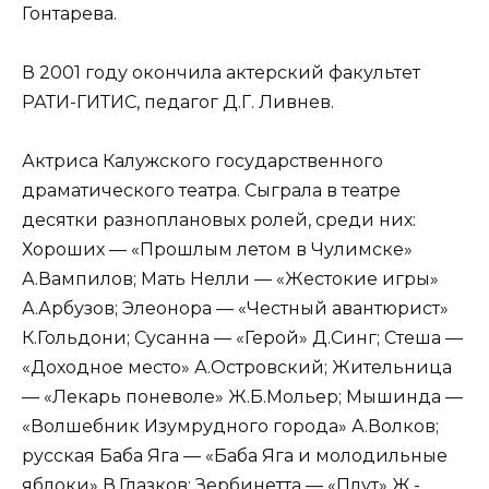
Гонтарева.
В 2001 году окончила актерский факультет
РАТИ-ГИТИС, педагог Д.Г. Ливнев.
Актриса Калужского государственного
драматического театра. Сыграла в театре
десятки разноплановых ролей, среди них:
Хороших — «Прошлым летом в Чулимске»
А.Вампилов; Мать Нелли — «Жестокие игры»
А.Арбузов; Элеонора — «Честный авантюрист»
К.Гольдони; Сусанна — «Герой» Д.Синг; Стеша —
«Доходное место» А.Островский; Жительница
— «Лекарь поневоле» Ж.Б.Мольер; Мышинда —
«Волшебник Изумрудного города» А.Волков;
русская Баба Яга — «Баба Яга и молодильные
яблоки» В.Глазков; Зербинетта — «Плут» Ж.-