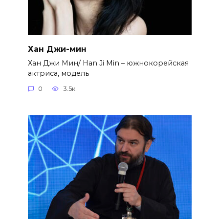
Хан Джи-мин
Хан Джи Мин/ Han Ji Min – южнокорейская
актриса, модель
0
3.5к.