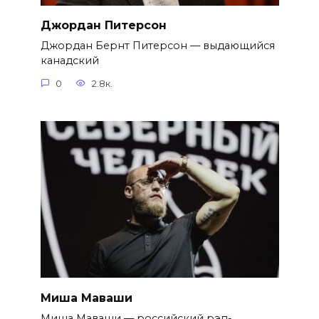
Джордан Питерсон
Джордан Бернт Питерсон — выдающийся
канадский
0
2.8к.
Миша Маваши
Миша Маваши — российский рэп-