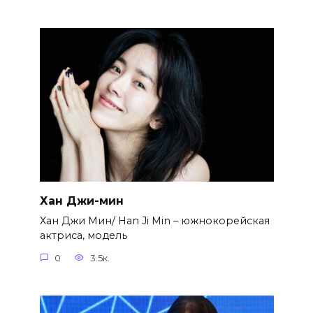
Хан Джи-мин
Хан Джи Мин/ Han Ji Min – южнокорейская
актриса, модель
0
3.5к.