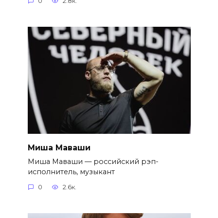
0
2.8к.
Миша Маваши
Миша Маваши — российский рэп-
исполнитель, музыкант
0
2.6к.