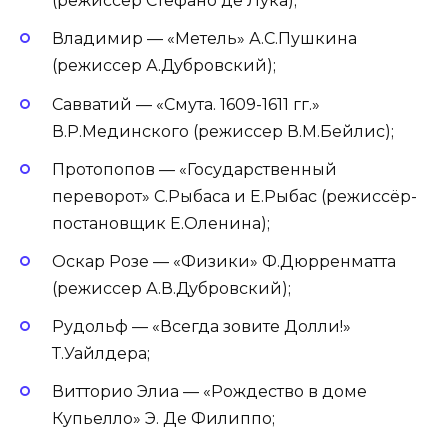
(режиссёр Стефано де Лука);
Владимир — «Метель» А.С.Пушкина
(режиссер А.Дубровский);
Савватий — «Смута. 1609-1611 гг.»
В.Р.Мединского (режиссер В.М.Бейлис);
Протопопов — «Государственный
переворот» С.Рыбаса и Е.Рыбас (режиссёр-
постановщик Е.Оленина);
Оскар Розе — «Физики» Ф.Дюрренматта
(режиссер А.В.Дубровский);
Рудольф — «Всегда зовите Долли!»
Т.Уайлдера;
Витторио Элиа — «Рождество в доме
Купьелло» Э. Де Филиппо;