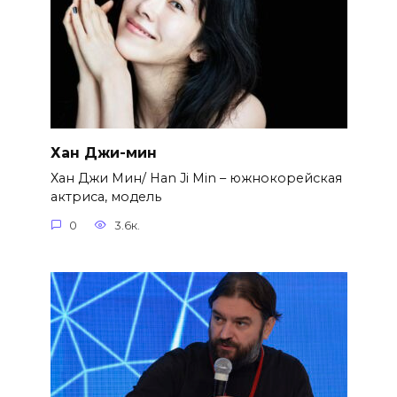
Хан Джи-мин
Хан Джи Мин/ Han Ji Min – южнокорейская
актриса, модель
0
3.6к.