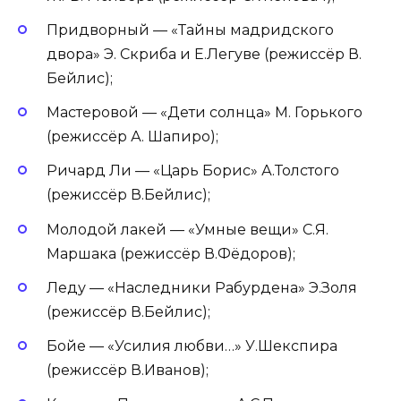
Придворный — «Тайны мадридского
двора» Э. Скриба и Е.Легуве (режиссёр В.
Бейлис);
Мастеровой — «Дети солнца» М. Горького
(режиссёр А. Шапиро);
Ричард Ли — «Царь Борис» А.Толстого
(режиссёр В.Бейлис);
Молодой лакей — «Умные вещи» С.Я.
Маршака (режиссёр В.Фёдоров);
Леду — «Наследники Рабурдена» Э.Золя
(режиссёр В.Бейлис);
Бойе — «Усилия любви…» У.Шекспира
(режиссёр В.Иванов);