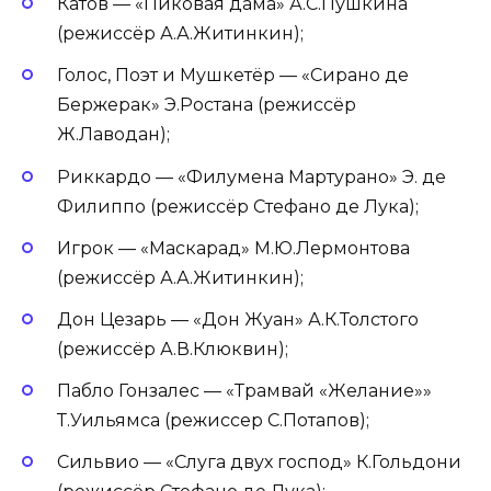
Катов — «Пиковая дама» А.С.Пушкина
(режиссёр А.А.Житинкин);
Голос, Поэт и Мушкетёр — «Сирано де
Бержерак» Э.Ростана (режиссёр
Ж.Лаводан);
Риккардо — «Филумена Мартурано» Э. де
Филиппо (режиссёр Стефано де Лука);
Игрок — «Маскарад» М.Ю.Лермонтова
(режиссёр А.А.Житинкин);
Дон Цезарь — «Дон Жуан» А.К.Толстого
(режиссёр А.В.Клюквин);
Пабло Гонзалес — «Трамвай «Желание»»
Т.Уильямса (режиссер С.Потапов);
Сильвио — «Слуга двух господ» К.Гольдони