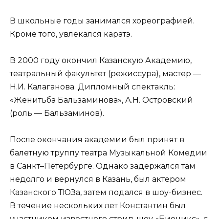
В школьные годы занимался хореографией.
Кроме того, увлекался каратэ.
В 2000 году окончил Казанскую Академию,
театральный факультет (режиссура), мастер —
Н.И. Калаганова. Дипломный спектакль:
«Женитьба Бальзаминова», А.Н. Островский
(роль — Бальзаминов).
После окончания академии был принят в
балетную труппу театра Музыкальной Комедии
в Санкт–Петербурге. Однако задержался там
недолго и вернулся в Казань, был актером
Казанского ТЮЗа, затем подался в шоу-бизнес.
В течение нескольких лет Константин был
участником известного стрип-шоу «Бионикс», с