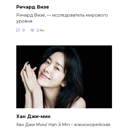
Ричард Визе
Ричард Визе, — исследователь мирового
уровня
0
2.4к.
Хан Джи-мин
Хан Джи Мин/ Han Ji Min – южнокорейская