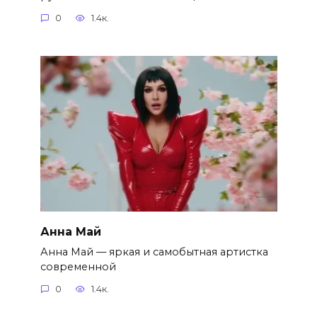
0
1.4к.
Анна Май
Анна Май — яркая и самобытная артистка
современной
0
1.4к.