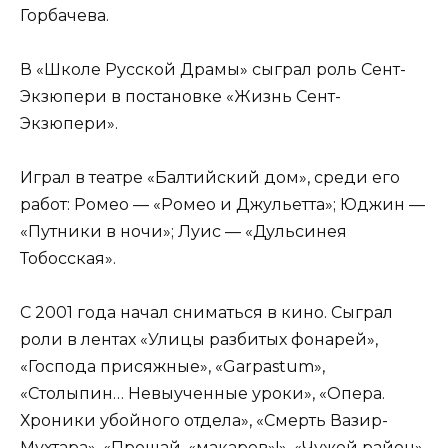
Горбачева.
В «Школе Русской Драмы» сыграл роль Сент-
Экзюпери в постановке «Жизнь Сент-
Экзюпери».
Играл в театре «Балтийский дом», среди его
работ: Ромео — «Ромео и Джульетта»; Юджин —
«Путники в ночи»; Луис — «Дульсинея
Тобосская».
С 2001 года начал сниматься в кино. Сыграл
роли в лентах «Улицы разбитых фонарей»,
«Господа присяжные», «Garpastum»,
«Столыпин… Невыученные уроки», «Опера.
Хроники убойного отдела», «Смерть Вазир-
Мухтара», «Прощай, «макаров»!», «Чужой район»,