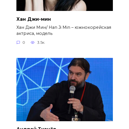
Хан Джи-мин
Хан Джи Мин/ Han Ji Min – южнокорейская
актриса, модель
0
3.5к.