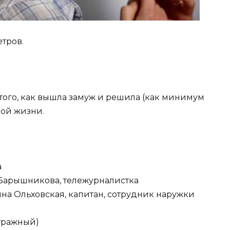
етров.
того, как вышла замуж и решила (как минимум
ной жизни.
а
 Барышникова, тележурналистка
а Ольховская, капитан, сотрудник наружки
тражный)