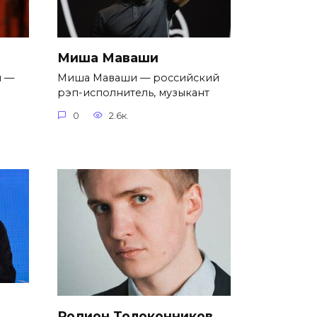
Миша Маваши
н —
Миша Маваши — российский
рэп-исполнитель, музыкант
0
2.6к.
Родион Толоконников