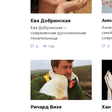
Анн
Ева Добринская
Анна
Ева Добринская —
само
современная русскоязычная
совр
писательница
0
0
1.4к.
Ричард Визе
Хан