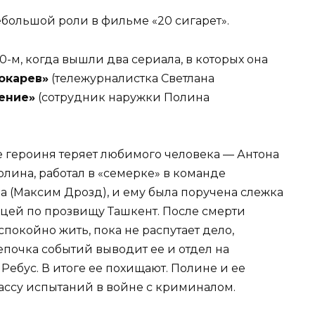
ебольшой роли в фильме «20 сигарет».
0-м, когда вышли два сериала, в которых она
окарев»
(тележурналистка Светлана
ение»
(сотрудник наружки Полина
 героиня теряет любимого человека — Антона
Полина, работал в «семерке» в команде
 (Максим Дрозд), и ему была поручена слежка
цей по прозвищу Ташкент. После смерти
спокойно жить, пока не распутает дело,
почка событий выводит ее и отдел на
Ребус. В итоге ее похищают. Полине и ее
ассу испытаний в войне с криминалом.