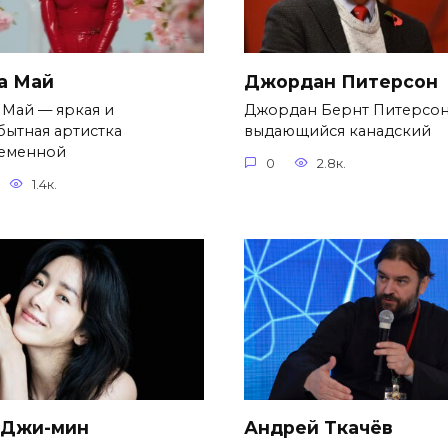
а Май
Джордан Питерсон
 Май — яркая и
Джордан Бернт Питерсо
бытная артистка
выдающийся канадский
еменной
0
2.8к.
1.4к.
 Джи-мин
Андрей Ткачёв