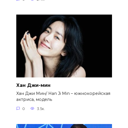
Хан Джи-мин
Хан Джи Мин/ Han Ji Min – южнокорейская
актриса, модель
0
3.5к.