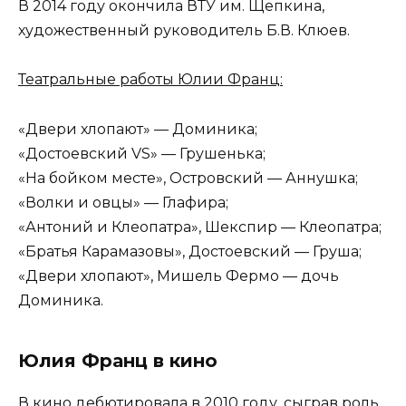
В 2014 году окончила ВТУ им. Щепкина,
художественный руководитель Б.В. Клюев.
Театральные работы Юлии Франц:
«Двери хлопают» — Доминика;
«Достоевский VS» — Грушенька;
«На бойком месте», Островский — Аннушка;
«Волки и овцы» — Глафира;
«Антоний и Клеопатра», Шекспир — Клеопатра;
«Братья Карамазовы», Достоевский — Груша;
«Двери хлопают», Мишель Фермо — дочь
Доминика.
Юлия Франц в кино
В кино дебютировала в 2010 году, сыграв роль