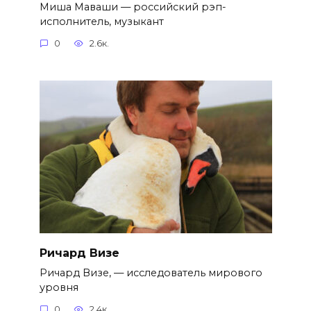
Миша Маваши — российский рэп-
исполнитель, музыкант
0
2.6к.
Ричард Визе
Ричард Визе, — исследователь мирового
уровня
0
2.4к.