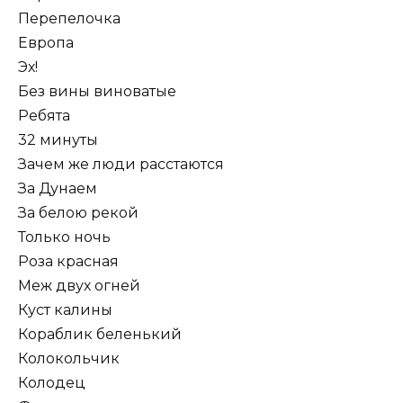
Перепелочка
Европа
Эх!
Без вины виноватые
Ребята
32 минуты
Зачем же люди расстаются
За Дунаем
За белою рекой
Только ночь
Роза красная
Меж двух огней
Куст калины
Кораблик беленький
Колокольчик
Колодец