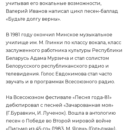
учитывая его вокальные возможности,
Валерий Иванов написал цикл песен-баллад
«Будьте долгу верны».
В 1981 году окончил Минское музыкальное
училище им. М. Глинки по классу вокала, класс
заслуженного работника культуры Республики
Беларусь Адама Мурзича и стал солистом
Белорусского республиканского радио и
телевидения. Голос Евдокимова стал часто
звучать и в программах Всесоюзного радио.
На Всесоюзном фестивале «Песня года-81»
дебютировал с песней «Зачарованная моя»
(Г.Буравкин, И. Лученок). Вошла в антологию
песен о Победе во Второй мировой войне
«Письмо из 45-го» (1983, М. Ясень (Гольдман),