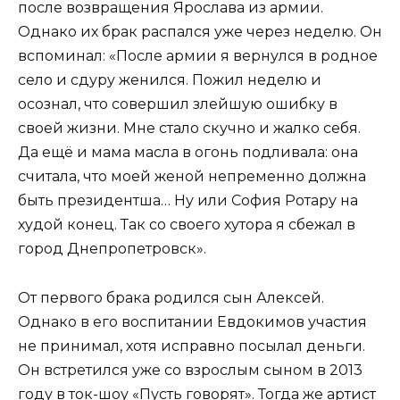
после возвращения Ярослава из армии.
Однако их брак распался уже через неделю. Он
вспоминал: «После армии я вернулся в родное
село и сдуру женился. Пожил неделю и
осознал, что совершил злейшую ошибку в
своей жизни. Мне стало скучно и жалко себя.
Да ещё и мама масла в огонь подливала: она
считала, что моей женой непременно должна
быть президентша… Ну или София Ротару на
худой конец. Так со своего хутора я сбежал в
город Днепропетровск».
От первого брака родился сын Алексей.
Однако в его воспитании Евдокимов участия
не принимал, хотя исправно посылал деньги.
Он встретился уже со взрослым сыном в 2013
году в ток-шоу «Пусть говорят». Тогда же артист