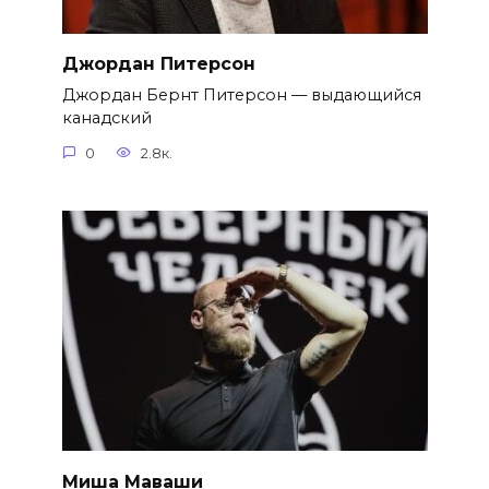
Джордан Питерсон
Джордан Бернт Питерсон — выдающийся
канадский
0
2.8к.
Миша Маваши