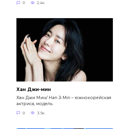
0
2.4к.
Хан Джи-мин
Хан Джи Мин/ Han Ji Min – южнокорейская
актриса, модель
0
3.5к.