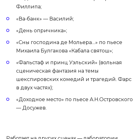
Филлипа;
«Ва-банк» — Василий;
«День опричника»;
«Сны господина де Мольера…» по пьесе
Михаила Булгакова «Кабала святош»;
«Фальстаф и принц Уэльский» (вольная
сценическая фантазия на темы
шекспировских комедий и трагедий. Фарс
в двух частях);
«Доходное место» по пьесе А.Н.Островского
— Досужев.
Работает на других сценах — лаборатории