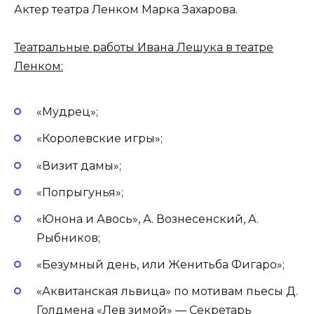
Актер театра Ленком Марка Захарова.
Театральные работы Ивана Лешука в театре
Ленком:
«Мудрец»;
«Королевские игры»;
«Визит дамы»;
«Попрыгунья»;
«Юнона и Авось», А. Вознесенский, А.
Рыбников;
«Безумный день, или Женитьба Фигаро»;
«Аквитанская львица» по мотивам пьесы Д.
Голдмена «Лев зимой» — Секретарь