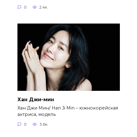
0
2.4к.
Хан Джи-мин
Хан Джи Мин/ Han Ji Min – южнокорейская
актриса, модель
0
3.6к.