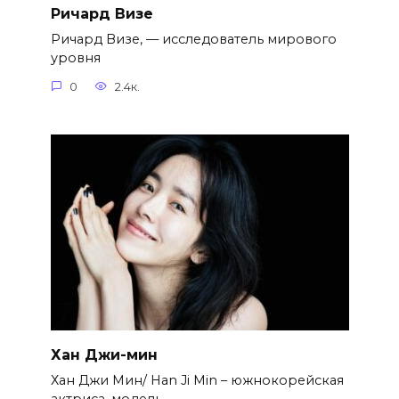
Ричард Визе
Ричард Визе, — исследователь мирового
уровня
0
2.4к.
Хан Джи-мин
Хан Джи Мин/ Han Ji Min – южнокорейская