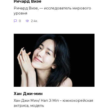
Ричард Визе
Ричард Визе, — исследователь мирового
уровня
0
2.4к.
Хан Джи-мин
Хан Джи Мин/ Han Ji Min – южнокорейская
актриса, модель