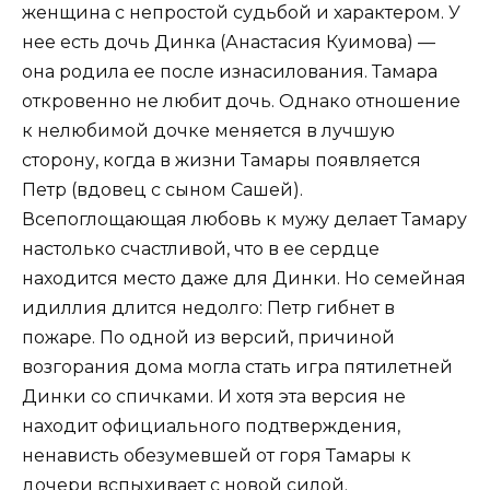
женщина с непростой судьбой и характером. У
нее есть дочь Динка (Анастасия Куимова) —
она родила ее после изнасилования. Тамара
откровенно не любит дочь. Однако отношение
к нелюбимой дочке меняется в лучшую
сторону, когда в жизни Тамары появляется
Петр (вдовец с сыном Сашей).
Всепоглощающая любовь к мужу делает Тамару
настолько счастливой, что в ее сердце
находится место даже для Динки. Но семейная
идиллия длится недолго: Петр гибнет в
пожаре. По одной из версий, причиной
возгорания дома могла стать игра пятилетней
Динки со спичками. И хотя эта версия не
находит официального подтверждения,
ненависть обезумевшей от горя Тамары к
дочери вспыхивает с новой силой.