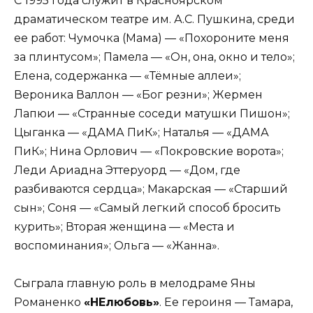
С 1995 года служит в Красноярском
драматическом театре им. А.С. Пушкина, среди
ее работ: Чумочка (Мама) — «Похороните меня
за плинтусом»; Памела — «Он, она, окно и тело»;
Елена, содержанка — «Тёмные аллеи»;
Вероника Валлон — «Бог резни»; Жермен
Лапюи — «Странные соседи матушки Пишон»;
Цыганка — «ДАМА ПиК»; Наталья — «ДАМА
ПиК»; Нина Орлович — «Покровские ворота»;
Леди Ариадна Эттеруорд — «Дом, где
разбиваются сердца»; Макарская — «Старший
сын»; Соня — «Самый легкий способ бросить
курить»; Вторая женщина — «Места и
воспоминания»; Ольга — «Жанна».
Сыграла главную роль в мелодраме Яны
Романенко
«НЕлюбовь»
. Ее героиня — Тамара,