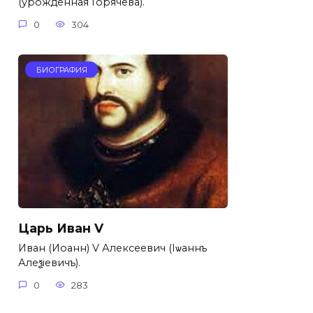
(урожденная Горячева).
0
304
БИОГРАФИЯ
Царь Иван V
Иван (Иоанн) V Алексеевич (Iѡаннъ
Алеѯiевичъ).
0
283