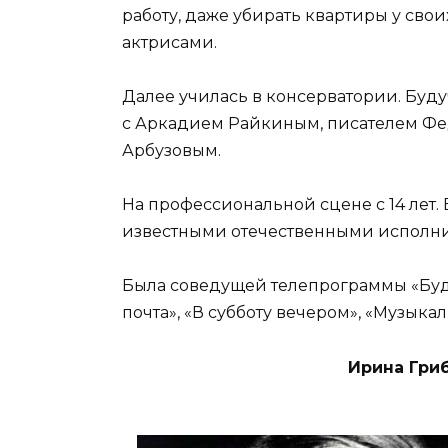
работу, даже убирать квартиры у св
актрисами.
Далее училась в консерватории. Буд
с Аркадием Райкиным, писателем Ф
Арбузовым.
На профессиональной сцене с 14 лет. 
известными отечественными исполнит
Была соведущей телепрограммы «Будил
почта», «В субботу вечером», «Музыка
Ирина Гри