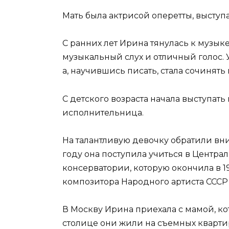
Мать была актрисой оперетты, выступа
С ранних лет Ирина тянулась к музык
музыкальный слух и отличный голос. У
а, научившись писать, стала сочинять 
С детского возраста начала выступать
исполнительница.
На талантливую девочку обратили вни
году она поступила учиться в Центр
консерватории, которую окончила в 19
композитора Народного артиста СССР
В Москву Ирина приехала с мамой, ко
столице они жили на съемных кварти