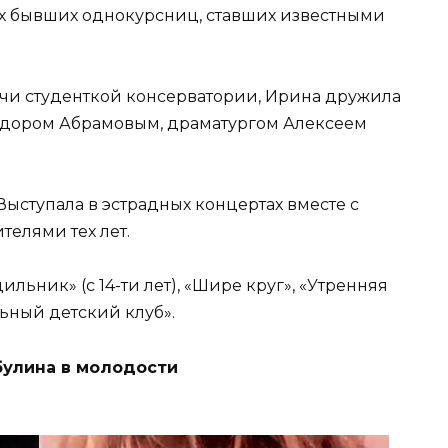
оих бывших однокурсниц, ставших известными
учи студенткой консерватории, Ирина дружила
едором Абрамовым, драматургом Алексеем
Выступала в эстрадных концертах вместе с
елями тех лет.
ьник» (с 14-ти лет), «Шире круг», «Утренняя
льный детский клуб».
булина в молодости