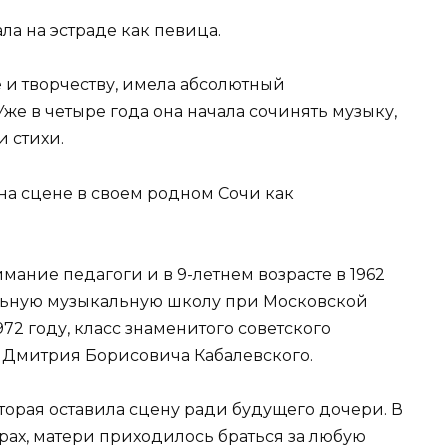
ла на эстраде как певица.
е и творчеству, имела абсолютный
же в четыре года она начала сочинять музыку,
и стихи.
 на сцене в своем родном Сочи как
мание педагоги и в 9-летнем возрасте в 1962
альную музыкальную школу при Московской
72 году, класс знаменитого советского
 Дмитрия Борисовича Кабалевского.
торая оставила сцену ради будущего дочери. В
рах, матери приходилось браться за любую