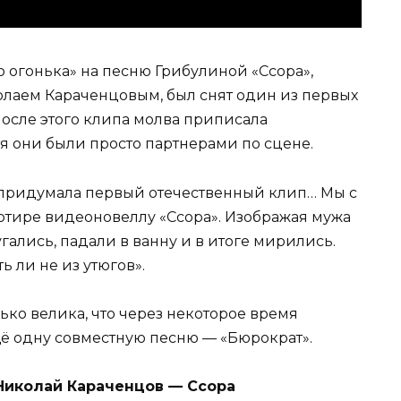
о огонька» на песню Грибулиной «Ссора»,
олаем Караченцовым, был снят один из первых
После этого клипа молва приписала
я они были просто партнерами по сцене.
о придумала первый отечественный клип… Мы с
ртире видео­новеллу «Ссора». Изображая мужа
гались, падали в ванну и в итоге мирились.
 ли не из утюгов».
ько велика, что через некоторое время
ё одну совместную песню — «Бюрократ».
Николай Караченцов — Ссора