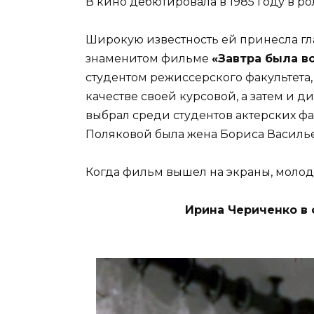
В кино дебютировала в 1985 году в ро
Широкую известность ей принесла гл
знаменитом фильме
«Завтра была в
студентом режиссерского факультета,
качестве своей курсовой, а затем и 
выбрал среди студентов актерских фа
Поляковой была жена Бориса Василье
Когда фильм вышел на экраны, молода
Ирина Чериченко в 