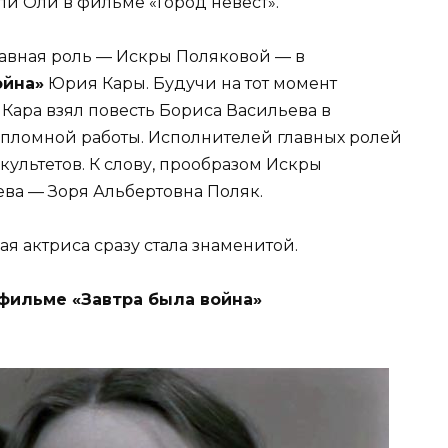
ли Оли в фильме «Город невест».
авная роль — Искры Поляковой — в
ойна»
Юрия Кары. Будучи на тот момент
 Кара взял повесть Бориса Васильева в
дипломной работы. Исполнителей главных ролей
культетов. К слову, прообразом Искры
ва — Зоря Альбертовна Поляк.
я актриса сразу стала знаменитой.
фильме «Завтра была война»