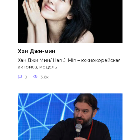
Хан Джи-мин
Хан Джи Мин/ Han Ji Min – южнокорейская
актриса, модель
0
3.6к.