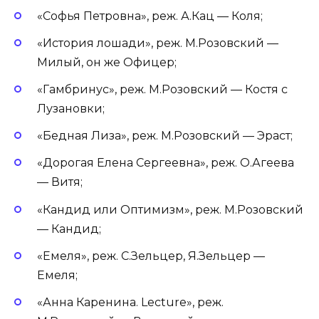
«Софья Петровна», реж. А.Кац — Коля;
«История лошади», реж. М.Розовский —
Милый, он же Офицер;
«Гамбринус», реж. М.Розовский — Костя с
Лузановки;
«Бедная Лиза», реж. М.Розовский — Эраст;
«Дорогая Елена Сергеевна», реж. О.Агеева
— Витя;
«Кандид или Оптимизм», реж. М.Розовский
— Кандид;
«Емеля», реж. С.Зельцер, Я.Зельцер —
Емеля;
«Анна Каренина. Lecture», реж.