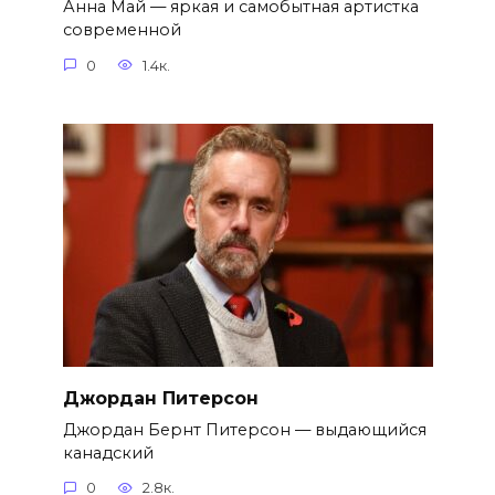
Анна Май — яркая и самобытная артистка
современной
0
1.4к.
Джордан Питерсон
Джордан Бернт Питерсон — выдающийся
канадский
0
2.8к.