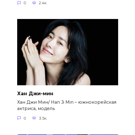
0
2.4к.
Хан Джи-мин
Хан Джи Мин/ Han Ji Min – южнокорейская
актриса, модель
0
3.5к.