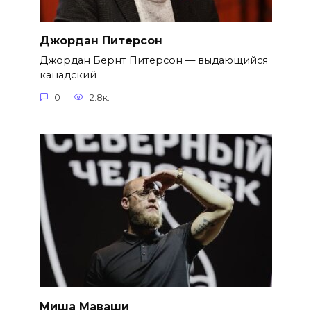
Джордан Питерсон
Джордан Бернт Питерсон — выдающийся
канадский
0
2.8к.
Миша Маваши