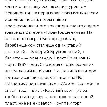
проект — группу
«Союз»
, игравшую хард-н-
хэви и отличавшуюся высоким уровнем
исполнения. На первых записях музыкант сам
исполнял песни, потом нашел
профессионального вокалиста, своего старого
товарища Валерия «Гора» Горшеничева. На
клавишных играл Виктор Дробыш,
барабанщиком стал еще один старый
знакомый — Валерий Брусиловский, а
басистом — Александр Шпрот Кривцов. В
марте 1987 года «Союз» дал серию больших
выступлений в СКК им. В.И. Ленина в Питере.
Был записан виниловый гигант на ВФГ
«Мелодия» под названием «Учитель успеха», а
спустя год — диск «Красный свет» (из-за
требований цензуры этот проект на первой
пластинке именовался «Группа Игоря