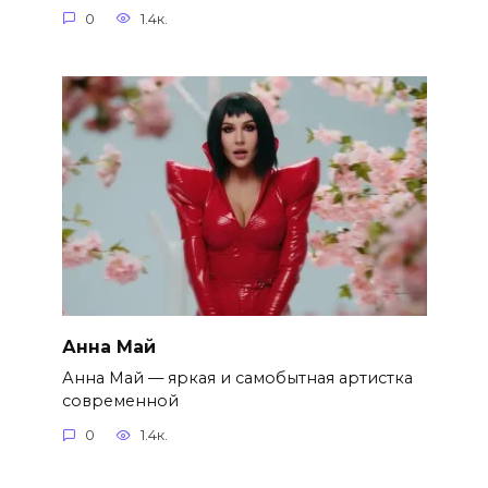
0
1.4к.
Анна Май
Анна Май — яркая и самобытная артистка
современной
0
1.4к.