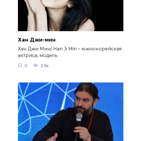
Хан Джи-мин
Хан Джи Мин/ Han Ji Min – южнокорейская
актриса, модель
0
3.5к.