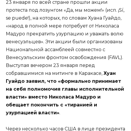
23 января по всей стране прошли акции
протеста под лозунгом «Да, мы можем!» (исп. ¡Sí,
se puede!), на которых, по словам Хуана Гуайдо,
«народ в полной мере потребует от Николаса
Мадуро прекратить узурпацию и уважать волю
венесуэльцев». Эти акции были организованы
Национальной ассамблеей совместно с
Венесуэльским фронтом освобождения (FAVL).
Выступая вечером 23 января перед
собравшимися на митинге в Каракасе,
Хуан
Гуайдо заявил, что «формально принимает
на себя полномочия главы исполнительной
власти» вместо Николаса Мадуро и
обещает покончить с «тиранией и
узурпацией власти»
.
Через несколько часов США в лице президента