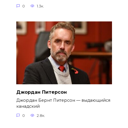
0
1.3к.
Джордан Питерсон
Джордан Бернт Питерсон — выдающийся
канадский
0
2.8к.