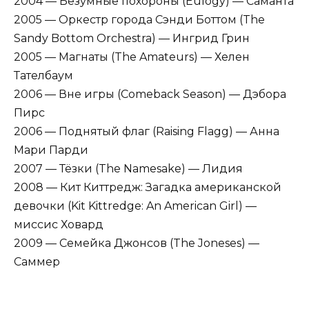
2004 — Безумные похороны (Eulogy) — Саманта
2005 — Оркестр города Сэнди Боттом (The
Sandy Bottom Orchestra) — Ингрид Грин
2005 — Магнаты (The Amateurs) — Хелен
Тателбаум
2006 — Вне игры (Comeback Season) — Дэбора
Пирс
2006 — Поднятый флаг (Raising Flagg) — Анна
Мари Парди
2007 — Тёзки (The Namesake) — Лидия
2008 — Кит Киттредж: Загадка американской
девочки (Kit Kittredge: An American Girl) —
миссис Ховард
2009 — Семейка Джонсов (The Joneses) —
Саммер