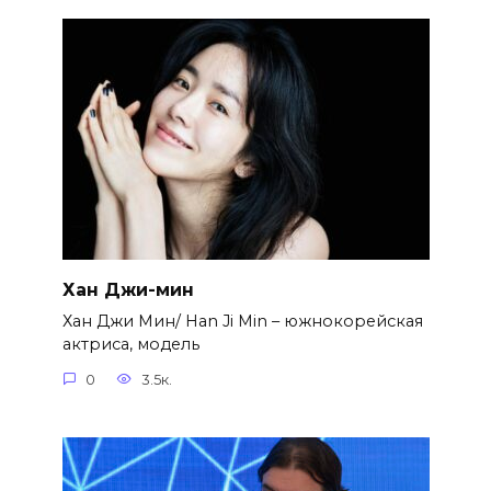
Хан Джи-мин
Хан Джи Мин/ Han Ji Min – южнокорейская
актриса, модель
0
3.5к.