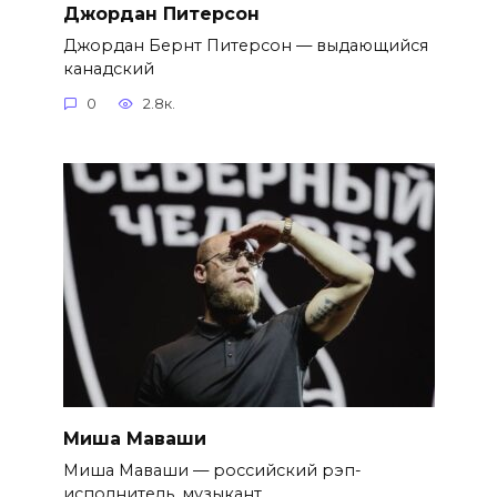
Джордан Питерсон
Джордан Бернт Питерсон — выдающийся
канадский
0
2.8к.
Миша Маваши
Миша Маваши — российский рэп-
исполнитель, музыкант