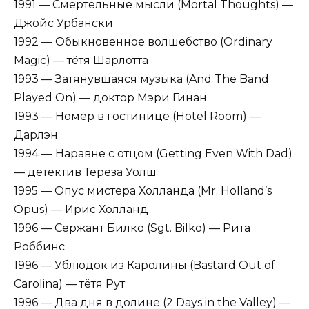
1991 — Смертельные мысли (Mortal Thoughts) —
Джойс Урбански
1992 — Обыкновенное волшебство (Ordinary
Magic) — тётя Шарлотта
1993 — Затянувшаяся музыка (And The Band
Played On) — доктор Мэри Гинан
1993 — Номер в гостинице (Hotel Room) —
Дарлэн
1994 — Наравне с отцом (Getting Even With Dad)
— детектив Тереза Уолш
1995 — Опус мистера Холланда (Mr. Holland’s
Opus) — Ирис Холланд
1996 — Сержант Билко (Sgt. Bilko) — Рита
Роббинс
1996 — Ублюдок из Каролины (Bastard Out of
Carolina) — тётя Рут
1996 — Два дня в долине (2 Days in the Valley) —