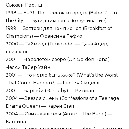
Сьюзан Пэриш
1998 — Бэйб: Поросёнок в городе (Babe: Pig in
the City) — Зути, шимпанзе (озвучивание)
1999 — Завтрак для чемпионов (Breakfast of
Champions) — Франсина Пефко
2000 — Таймкод (Timecode) — Дава Адер,
психолог
2001 — На золотом озере (On Golden Pond) —
Челси Тайер Уэйн
2001 — Что могло быть хуже? (What’s the Worst
That Could Happen?) — Глория Сиделл
2001 — Бартлби (Bartleby) — Вивиан
2004 — Звезда сцены (Confessions of a Teenage
Drama Queen) — Карен Стэп
2004 — Свихнувшиеся (Around the Bend) —
Катрина