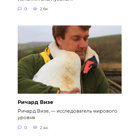
0
2.6к.
Ричард Визе
Ричард Визе, — исследователь мирового
уровня
0
2.4к.