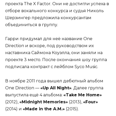
проекта The X Factor. Они не достигли успеха в
отборе вокального конкурса и судья Николь
Шерзингер предложила конкурсантам
объединиться в группу.
Гарри придумал для неё название One
Direction и вскоре, под руководством их
наставника Саймона Коуэлла, они заняли на
проекте 3 место. После окончания шоу группа
подписала контракт с лейблом Syco Music.
В ноябре 2011 года вышел дебютный альбом
One Direction —
«Up All Night»
. Далее группа
выпустила ещё 4 альбома:
«Take Me Home»
(2012),
«Midnight Memories»
(2013),
«Four»
(2014) и
«Made in the A.M.»
(2015).