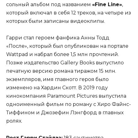
сольный альбом под названием
«Fine Line»
,
который включал в себя 12 треков, на четыре из
которых были записаны видеоклипы.
Гарри стал героем фанфика Анны Тодд
«После», который был опубликован на портале
Wattpad и набрал более 1,5 млн прочтений.
Позже издательство Gallery Books выпустило
печатную версию романа тиражом 15 млн.
экземпляров, имя главного героя было
изменено на Хардин Скотт. В 2019 году
кинокомпания Paramount Pictures выпустила
одноименный фильм по роману с Хиро Файнс-
Тиффином и Джозефин Лэнгфорд в главных
ролях.
Рост Гарри Стайлза:
183 сантиметра.