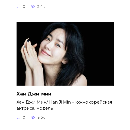
0
2.4к.
Хан Джи-мин
Хан Джи Мин/ Han Ji Min – южнокорейская
актриса, модель
0
3.5к.