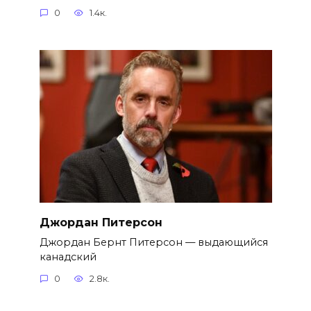
0
1.4к.
Джордан Питерсон
Джордан Бернт Питерсон — выдающийся
канадский
0
2.8к.