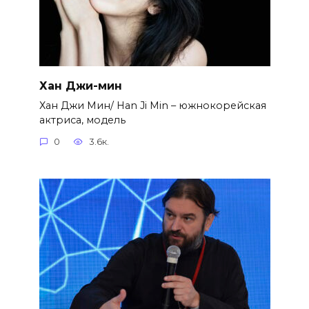
Хан Джи-мин
Хан Джи Мин/ Han Ji Min – южнокорейская
актриса, модель
0
3.6к.