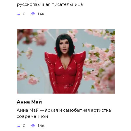
русскоязычная писательница
0
1.4к.
Анна Май
Анна Май — яркая и самобытная артистка
современной
0
1.4к.