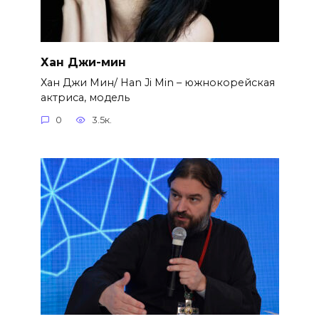
Хан Джи-мин
Хан Джи Мин/ Han Ji Min – южнокорейская
актриса, модель
0
3.5к.