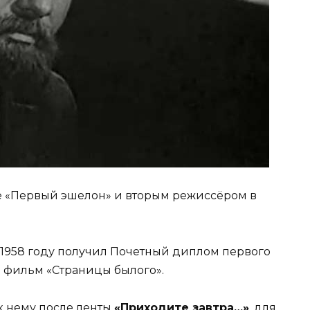
е «Первый эшелон» и вторым режиссёром в
 1958 году получил Почетный диплом первого
а фильм «Страницы былого».
к нему после ленты
«Приходите завтра…»
, для