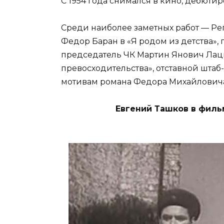
С 1954 года снимался в кино, дебюти
Среди наиболее заметных работ — Реп
Федор Баран в «Я родом из детства»,
председатель ЧК Мартин Янович Лаци
превосходительства», отставной штаб
мотивам романа Федора Михайловича 
Евгений Ташков в филь