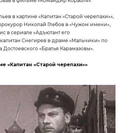
ровав в фильме «Командир корабля».
ьев в картине «Капитан «Старой черепахи»»,
 прокурор Николай Глебов в «Чужом имени»,
с в сериале «Адъютант его
-капитан Снегирев в драме «Мальчики» по
Достоевского «Братья Карамазовы».
ме «Капитан «Старой черепахи»»