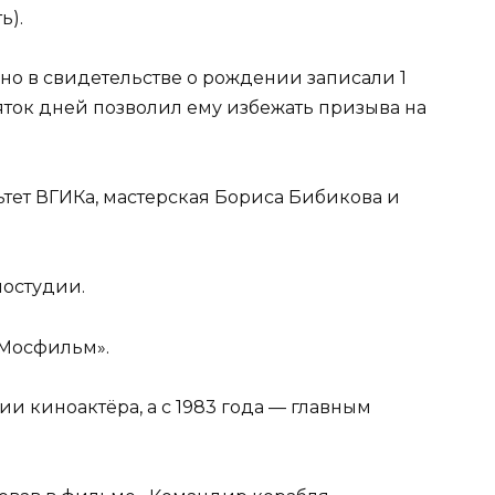
ь).
, но в свидетельстве о рождении записали 1
сяток дней позволил ему избежать призыва на
ьтет ВГИКа, мастерская Бориса Бибикова и
ностудии.
«Мосфильм».
ии киноактёра, а с 1983 года — главным