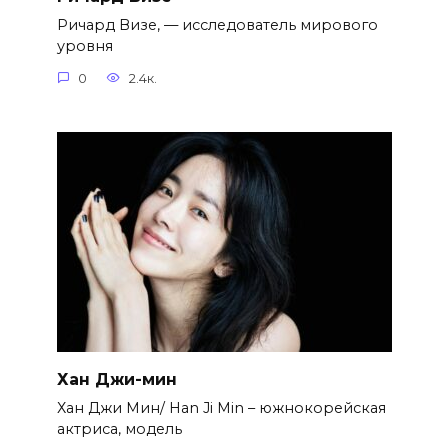
Ричард Визе, — исследователь мирового
уровня
0
2.4к.
Хан Джи-мин
Хан Джи Мин/ Han Ji Min – южнокорейская
актриса, модель