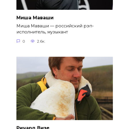
Миша Маваши
Миша Маваши — российский рэп-
исполнитель, музыкант
0
2.6к.
Ричард Визе