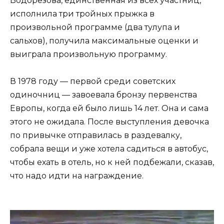
Водорезова, единственная из всех участниц,
исполнила три тройных прыжка в
произвольной программе (два тулупа и
сальхов), получила максимальные оценки и
выиграла произвольную программу.
В 1978 году — первой среди советских
одиночниц — завоевала бронзу первенства
Европы, когда ей было лишь 14 лет. Она и сама
этого не ожидала. После выступления девочка
по привычке отправилась в раздевалку,
собрала вещи и уже хотела садиться в автобус,
чтобы ехать в отель, но к ней подбежали, сказав,
что надо идти на награждение.