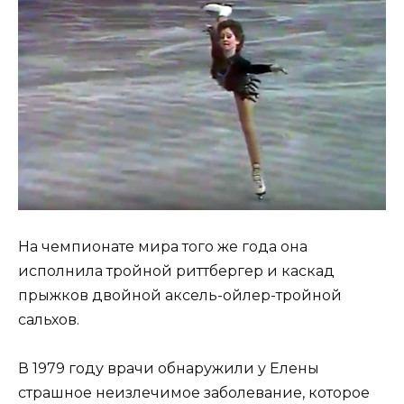
На чемпионате мира того же года она
исполнила тройной риттбергер и каскад
прыжков двойной аксель-ойлер-тройной
сальхов.
В 1979 году врачи обнаружили у Елены
страшное неизлечимое заболевание, которое