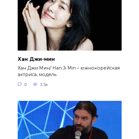
Хан Джи-мин
Хан Джи Мин/ Han Ji Min – южнокорейская
актриса, модель
0
3.5к.