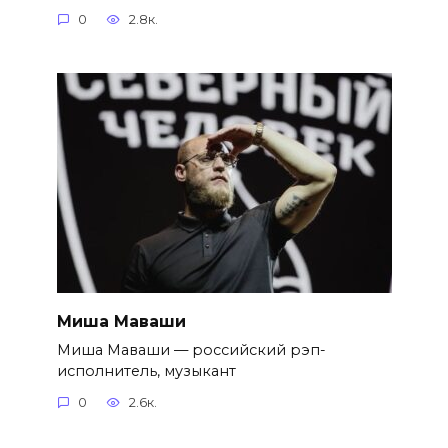
0
2.8к.
Миша Маваши
Миша Маваши — российский рэп-
исполнитель, музыкант
0
2.6к.