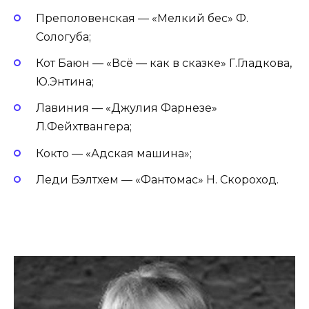
Преполовенская — «Мелкий бес» Ф.
Сологуба;
Кот Баюн — «Всё — как в сказке» Г.Гладкова,
Ю.Энтина;
Лавиния — «Джулия Фарнезе»
Л.Фейхтвангера;
Кокто — «Адская машина»;
Леди Бэлтхем — «Фантомас» Н. Скороход.