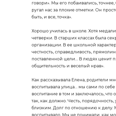
говори». Мы его побаивались, точнее,
ругал нас за плохие отметки. Он прос
быть, и все, точка».
Хорошо училась в школе. Хотя медалист
четверки. В старших классах была с
организации. В ее школьной характе
честность, справедливость, прямолин
поставленной цели… В людях ценит пр
общительность и веселый нрав».
Как рассказывала Елена, родители мно
воспитывала улица… мы сами по себе р
воспитание в том и заключалось, что 
так, как должно. Честь, порядочность,
близким. Долг по отношению к делу. 
воспитывало. Мы не понимали, как мо