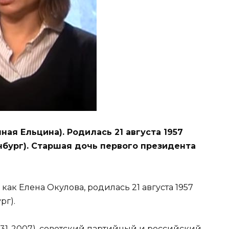
ая Ельцина). Родилась 21 августа 1957
нбург). Старшая дочь первого президента
как Елена Окулова, родилась 21 августа 1957
рг).
31-2007), советский партийный и российский