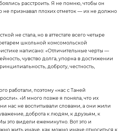
 боялись расстроить. Я не помню, чтобы он
то не признавал плохих отметок — их не должно
кой не стала, но в аттестате всего четыре
екретарем школьной комсомольской
ристике написано: «Отличительные черты —
ейность, чувство долга, упорна в достижении
инципиальность, доброту, честность,
го работали, поэтому «нас с Таней
осли». «И много позже я поняла, что их
они нас не воспитывали словами, а они жили
 уважение, доброта к людям, к друзьям, к
Мы это видели ежеминутно. Вот это и
жно жить иначе, как можно иначе относиться к