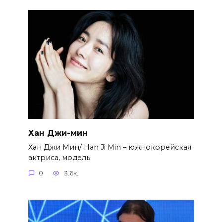
Хан Джи-мин
Хан Джи Мин/ Han Ji Min – южнокорейская
актриса, модель
0
3.6к.