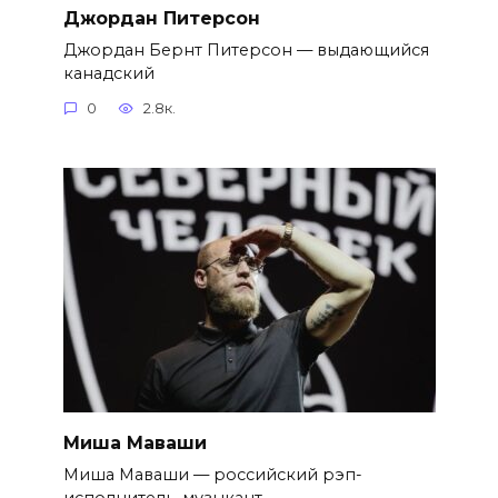
Джордан Питерсон
Джордан Бернт Питерсон — выдающийся
канадский
0
2.8к.
Миша Маваши
Миша Маваши — российский рэп-