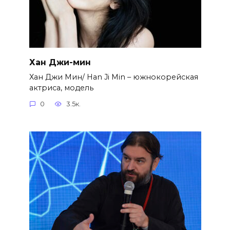
Хан Джи-мин
Хан Джи Мин/ Han Ji Min – южнокорейская
актриса, модель
0
3.5к.