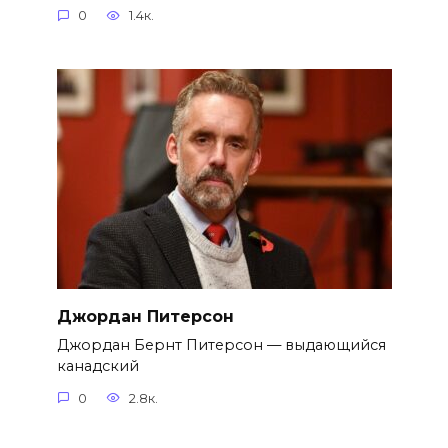
0
1.4к.
Джордан Питерсон
Джордан Бернт Питерсон — выдающийся
канадский
0
2.8к.