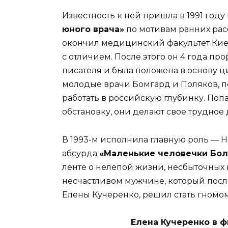
Известность к ней пришла в 1991 год
юного врача»
по мотивам ранних расс
окончил медицинский факультет Киев
с отличием. После этого он 4 года п
писателя и была положена в основу ц
молодые врачи Бомгард и Поляков, п
работать в российскую глубинку. По
обстановку, они делают свое трудное д
В 1993-м исполнила главную роль — 
абсурда
«Маленькие человечки Бол
ленте о нелепой жизни, несбыточных 
несчастливом мужчине, который после
Елены Кучеренко, решил стать гномом
Елена Кучеренко в ф