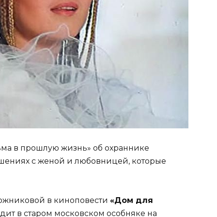
сьма в прошлую жизнь» об охраннике
ошениях с женой и любовницей, которые
пожниковой в киноповести
«Дом для
дит в старом московском особняке на