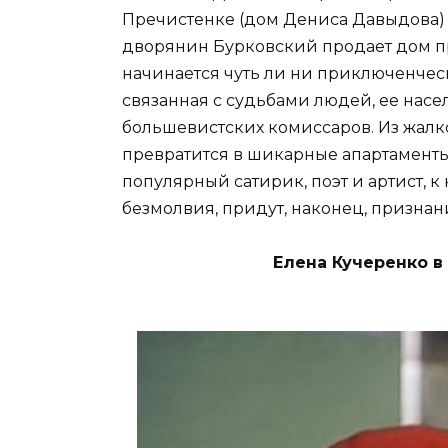
Пречистенке (дом Дениса Давыдова) 
дворянин Бурковский продает дом пр
начинается чуть ли ни приключенчес
связанная с судьбами людей, ее насе
большевистских комиссаров. Из жалко
превратится в шикарные апартаменты
популярный сатирик, поэт и артист, к
безмолвия, придут, наконец, признани
Елена Кучеренко в