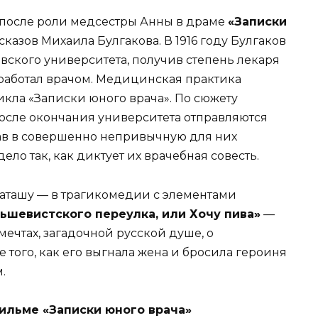
у после роли медсестры Анны в драме
«Записки
казов Михаила Булгакова. В 1916 году Булгаков
ского университета, получив степень лекаря
роработал врачом. Медицинская практика
икла «Записки юного врача». По сюжету
осле окончания университета отправляются
пав в совершенно непривычную для них
ело так, как диктует их врачебная совесть.
Наташу — в трагикомедии с элементами
ьшевистского переулка, или Хочу пива»
—
мечтах, загадочной русской душе, о
 того, как его выгнала жена и бросила героиня
.
ильме «Записки юного врача»