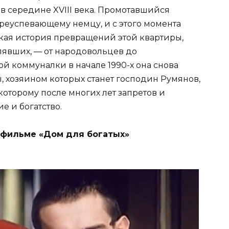
в середине XVIII века. Промотавшийся
еуспевающему немцу, и с этого момента
кая история превращений этой квартиры,
лявших, — от народовольцев до
й коммуналки в начале 1990-х она снова
, хозяином которых станет господин Румянов,
 которому после многих лет запретов и
е и богатство.
 фильме «Дом для богатых»