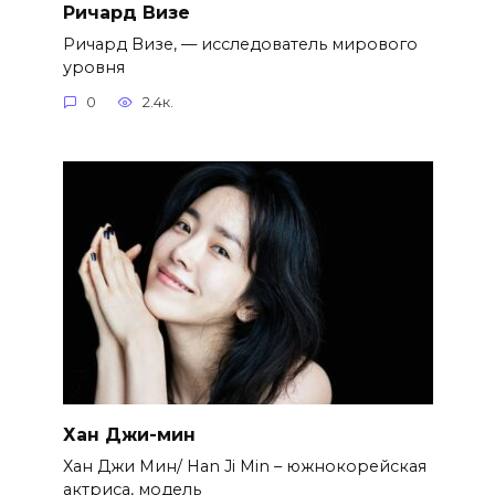
Ричард Визе
Ричард Визе, — исследователь мирового
уровня
0
2.4к.
Хан Джи-мин
Хан Джи Мин/ Han Ji Min – южнокорейская
актриса, модель