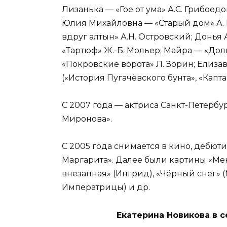
Лизанька — «Гое от ума» А.С. Грибоедо
Юлия Михайловна — «Старый дом» А. К
вдруг алтын» А.Н. Островский; Донья
«Тартюф» Ж.-Б. Мольер; Майра — «Дол
«Покровские ворота» Л. Зорин; Елиза
(«История Пугачёвского бунта», «Капт
С 2007 года — актриса Санкт-Петербу
Миронова».
С 2005 года снимается в кино, дебют
Маргарита». Далее были картины «Мен
внезапная» (Ингрид), «Чёрный снег» 
Императрицы) и др.
Екатерина Новикова в 