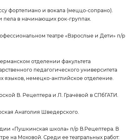
су фортепиано и вокала (меццо-сопрано).
 и пела в начинающих рок-группах.
рофессиональном театре «Взрослые и Дети» п/р
-германском отделении факультета
арственного педагогического университета
х языков, немецко-английское отделение.
рской В. Рецептера и Л. Грачёвой в СПбГАТИ.
ерская Анатолия Шведерского.
тудии «Пушкинская школа» п/р В.Рецептера. В
тре на Моховой. Среди ее театральных работ: