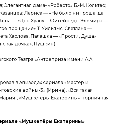
в; Элегантная дама- «Роберто» Б.-М. Кольтес;
азанцев; Лариса — «Не было ни гроша, да
 Анна — «Дон Хуан» Г. Фигейредо; Эльмира —
гое прощание» Т. Уильямс; Светлана —
вета Харлова, Палашка — «Прости, Душа»
анская дочка», Пушкин).
ргского Театра «Антреприза имени А.А.
ировав в эпизодах сериала «Мастер и
товские войны-3» (Ирина), «Вся такая
(Мария), «Мушкетёры Екатерины» (горничная
сериале «Мушкетёры Екатерины»