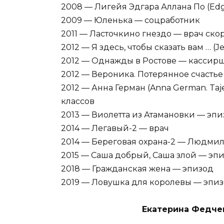
2008 — Лигейя Эдгара Аллана По (Edga
2009 — Юленька — соцработник
2011 — Ласточкино гнездо — врач ско
2012 — Я здесь, чтобы сказать вам … (J
2012 — Однажды в Ростове — кассирш
2012 — Вероника. Потерянное счасть
2012 — Анна Герман (Anna German. Taj
классов
2013 — Виолетта из Атамановки — эп
2014 — Легавый-2 — врач
2014 — Береговая охрана-2 — Людмил
2015 — Саша добрый, Саша злой — эп
2018 — Гражданская жена — эпизод
2019 — Ловушка для королевы — эпи
Екатерина Федчен