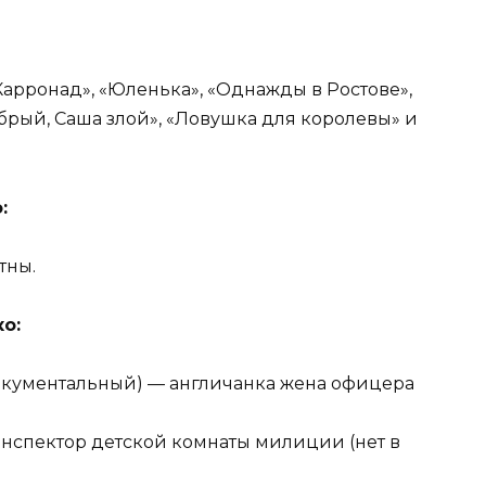
Карронад», «Юленька», «Однажды в Ростове»,
обрый, Саша злой», «Ловушка для королевы» и
:
тны.
о:
окументальный) — англичанка жена офицера
нспектор детской комнаты милиции (нет в