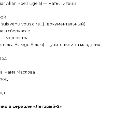
r Allan Poe’s Ligeia) — мать Лигейи
рой
e suis venu vous dire…) (документальный)
а в сберкассе
е — медсестра
emnica Białego Anioła) — учительница младших
изод
а, мама Маслова
изод
зод
ко в сериале «Легавый-2»