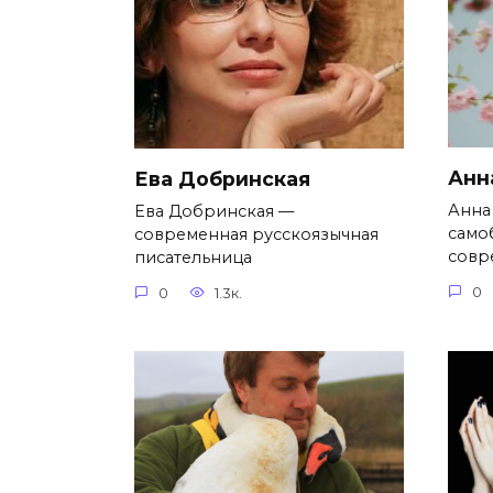
Анн
Ева Добринская
Анна
Ева Добринская —
само
современная русскоязычная
совр
писательница
0
0
1.3к.