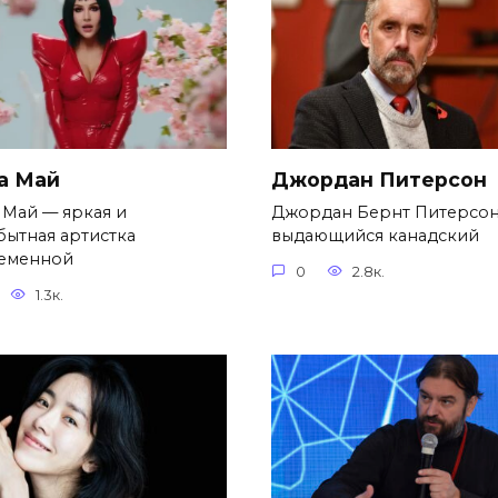
а Май
Джордан Питерсон
 Май — яркая и
Джордан Бернт Питерсо
бытная артистка
выдающийся канадский
еменной
0
2.8к.
1.3к.