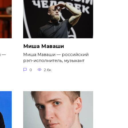
Миша Маваши
н —
Миша Маваши — российский
рэп-исполнитель, музыкант
0
2.6к.