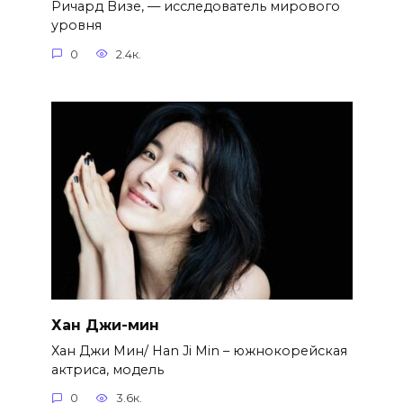
Ричард Визе, — исследователь мирового
уровня
0
2.4к.
Хан Джи-мин
Хан Джи Мин/ Han Ji Min – южнокорейская
актриса, модель
0
3.6к.