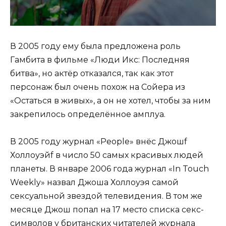
В 2005 году ему была предложена роль
Гамбита в фильме «Люди Икс: Последняя
битва», но актёр отказался, так как этот
персонаж был очень похож на Сойера из
«Остаться в живых», а он не хотел, чтобы за ним
закрепилось определённое амплуа.
В 2005 году журнал «People» внёс Джошf
Холлоуэйf в число 50 самых красивых людей
планеты. В январе 2006 года журнал «In Touch
Weekly» назвал Джоша Холлоуэя самой
сексуальной звездой телевидения. В том же
месяце Джош попал на 17 место списка секс-
символов у британских читателей журнала