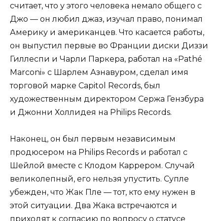
считает, что у этого человека немало общего с
Джо — он любил джаз, изучал право, понимал
Америку и американцев. Что касается работы,
он выпустил первые во Франции диски Диззи
Гиллеспи и Чарли Паркера, работал на «Pathé
Marconi» с Шарлем Азнавуром, сделал имя
торговой марке Capitol Records, был
художественным директором Сержа Гензбура
и Джонни Холлидея на Philips Records.
Наконец, он был первым независимым
продюсером на Philips Records и работал с
Шейлой вместе с Клодом Каррером. Случай
великолепный, его нельзя упустить. Супле
убежден, что Жак Пле — тот, кто ему нужен в
этой ситуации. Два Жака встречаются и
приходят к согласию по вопросу о статусе