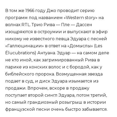
В том же 1966 году Джо проводит серию
программ под названием «Western story» на
волнах RTL. Трио Рива — Пле — Дассен
изощряются в остроумии и выпускают в эфир
никому не известного певца Эдуара с песней
«Галлюцинации» в ответ на «Домыслы» (Les
Élucubrations) Антуана. Эдуар — на самом деле
не кто иной, как загримированный Рива в
парике из конских волос и с бородой, как у
библейского пророка. Возмущенная звезда
подает в суд, и диск Эдуара изымается из
продажи. Впрочем, вскоре в продажу
поступает второй сингл Эдуара, потом третий,
но самый грандиозный розыгрыш в истории
французской песни очень быстро забывается.