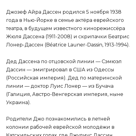
Джозеф Айра Дассен родился 5 ноября 1938
года в Нью-Йорке в семье актёра еврейского
театра, в будущем известного кинорежиссёра
Жюля Дассена (1911-2008) и скрипачки Беатрис
Лонер-Дассен (Béatrice Launer-Dassin, 1913-1994).
Дед Дассена по отцовской линии — Сэмюэл
Дассин — эмигрировал в США из Одессы
(Российская империя). Дед по материнской
линии — доктор Луис Лонер — из Бучача
(Галиция, Австро-Венгерская империя, ныне
Украина).
Родители Джо познакомились в летней
колонии рабочей еврейской молодёжи в
Катскильских горах, где Джулиус Дассин