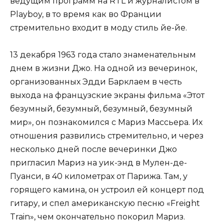
ведущим программ на RTL и журналистом в
Playboy, в то время как во Франции
стремительно входит в моду стиль йе-йе.
13 декабря 1963 года стало знаменательным
днем в жизни Джо. На одной из вечеринок,
организованных Эдди Барклаем в честь
выхода на французские экраны фильма «Этот
безумный, безумный, безумный, безумный
мир», он познакомился с Мариз Массьера. Их
отношения развились стремительно, и через
несколько дней после вечеринки Джо
пригласил Мариз на уик-энд в Мулен-де-
Пуанси, в 40 километрах от Парижа. Там, у
горящего камина, он устроил ей концерт под
гитару, и спел американскую песню «Freight
Train», чем окончательно покорил Мариз.