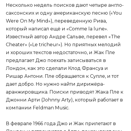
Несколько недель поисков дают четыре англо-
саксонских и одну американскую песню («You
Were On My Mind»), переведенную Рива,
который написал ещё и «Comme la lune».
Известный автор Андре Сальве, перевел «The
Cheater» («Le tricheur»). Но приятных мелодий
и хороших текстов недостаточно, и Жак Пле
предлагает Джо поехать записываться в
Лондон, как это сделали Клод Франсуа и
Ришар Антони. Пле обращается к Супле, и тот
дает добро. Но нужно найти дирижёра-
аранжировщика. Поиски приводят Жака Пле к
Джонни Арти (Johnny Arty), который работает в
компании Feldman Music.
В феврале 1966 года Джо и Жак прилетают в