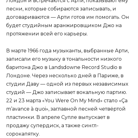
Лондон и встречаются с Арти, показывают ему
песни, которые собираются записывать, и
договариваются — Арти готов им помогать. Он
будет студийным аранжировщиком Джо на
протяжении всей его карьеры.
В марте 1966 года музыканты, выбранные Арти,
записали его музыку в тональности низкого
баритона Джо в Landsdowne Record Studio в
Лондоне. Через несколько дней в Париже, в
студии Даву — одной из первых независимых
студий — Джо записывает вокальную партию.
22 и 23 марта «You Were On My Mind» стало «Ça
m’avance à quoi», заглавной песней четвёртой
пластинки. В апреле Супле выпускает в
продажу супердиск, а также сингл-
сорокапятку.