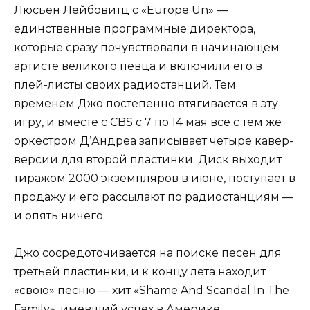
Люсьен Лейбовитц с «Europe Un» —
единственные программные директора,
которые сразу почувствовали в начинающем
артисте великого певца и включили его в
плей-листы своих радиостанций. Тем
временем Джо постепенно втягивается в эту
игру, и вместе с CBS с 7 по 14 мая все с тем же
оркестром Д’Андреа записывает четыре кавер-
версии для второй пластинки. Диск выходит
тиражом 2000 экземпляров в июне, поступает в
продажу и его рассылают по радиостанциям —
и опять ничего.
Джо сосредоточивается на поиске песен для
третьей пластинки, и к концу лета находит
«свою» песню — хит «Shame And Scandal In The
Family», имевший успех в Америке,