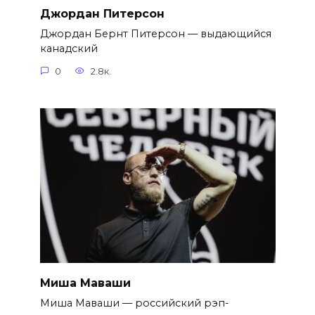
Джордан Питерсон
Джордан Бернт Питерсон — выдающийся
канадский
0
2.8к.
Миша Маваши
Миша Маваши — российский рэп-