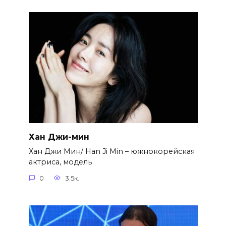
Хан Джи-мин
Хан Джи Мин/ Han Ji Min – южнокорейская
актриса, модель
0
3.5к.