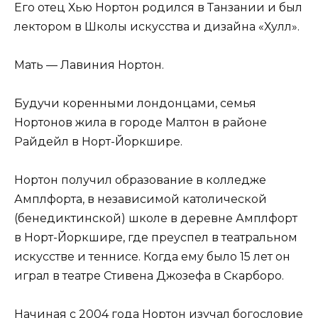
Его отец Хью Нортон родился в Танзании и был
лектором в Школы искусства и дизайна «Хулл».
Мать — Лавиния Нортон.
Будучи коренными лондонцами, семья
Нортонов жила в городе Малтон в районе
Райдейл в Норт-Йоркшире.
Нортон получил образование в колледже
Амплфорта, в независимой католической
(бенедиктинской) школе в деревне Амплфорт
в Норт-Йоркшире, где преуспел в театральном
искусстве и теннисе. Когда ему было 15 лет он
играл в театре Стивена Джозефа в Скарборо.
Начиная с 2004 года Нортон изучал богословие