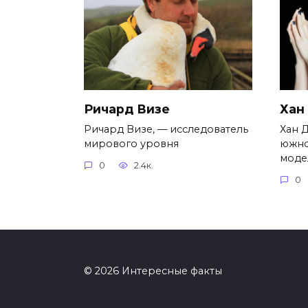
Ричард Визе
Хан
Ричард Визе, — исследователь
Хан Д
мирового уровня
южно
моде
0
2.4к.
0
© 2026 Интересные факты