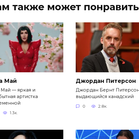
ам также может понравить
а Май
Джордан Питерсон
 Май — яркая и
Джордан Бернт Питерсо
бытная артистка
выдающийся канадский
еменной
0
2.8к.
1.3к.