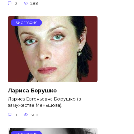
0
288
БИОГРАФИЯ
Лариса Борушко
Лариса Евгеньевна Борушко (в
замужестве Меньшова).
0
300