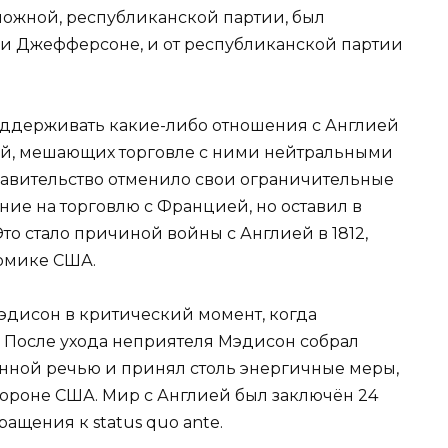
ложной, республиканской партии, был
и Джефферсоне, и от республиканской партии
оддерживать какие-либо отношения с Англией
й, мешающих торговле с ними нейтральными
равительство отменило свои ограничительные
ие на торговлю с Францией, но оставил в
то стало причиной войны с Англией в 1812,
омике США.
эдисон в критический момент, когда
 После ухода неприятеля Мэдисон собрал
енной речью и принял столь энергичные меры,
стороне США. Мир с Англией был заключён 24
ращения к status quo ante.