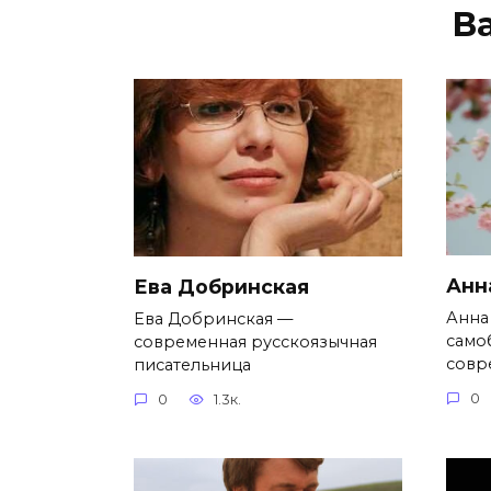
В
Анн
Ева Добринская
Анна
Ева Добринская —
само
современная русскоязычная
совр
писательница
0
0
1.3к.