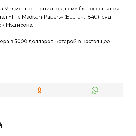
ва Мэдисон посвятил подъёму благосостояния
л «The Madison-Papers» (Бостон, 1840), ряд
ок Мэдисона.
ра в 5000 долларов, которой в настоящее
й