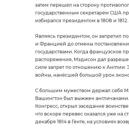
затем перешёл на сторону противопо
государственным секретарём США пр
избирался президентом в 1808 и 1812.
Являясь президентом, он запретил п
и Францией до отмены постановлени
государствами. Когда французское п
распоряжения, Мэдисон дал разрешен
силе запрет по отношению к Англии. Э
войны, нанёсшей большой урон экон
С большим мужеством держал себя М
Вашингтон был выжжен англичанами.
Конгресс, открыл заседание воинств
что вскоре перевес оказался уже на 
декабря 1814 в Генте, на условиях возв