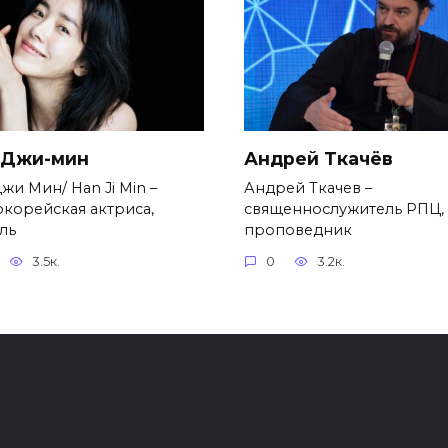
 Джи-мин
Андрей Ткачёв
жи Мин/ Han Ji Min –
Андрей Ткачев –
корейская актриса,
священнослужитель РПЦ,
ль
проповедник
3.5к.
0
3.2к.