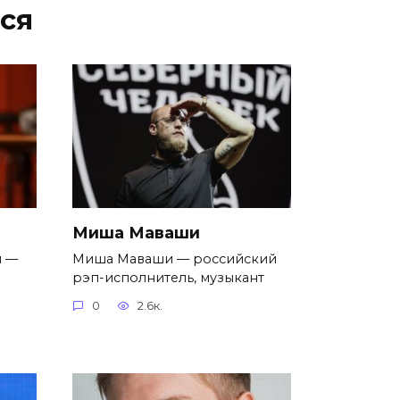
ся
Миша Маваши
н —
Миша Маваши — российский
рэп-исполнитель, музыкант
0
2.6к.