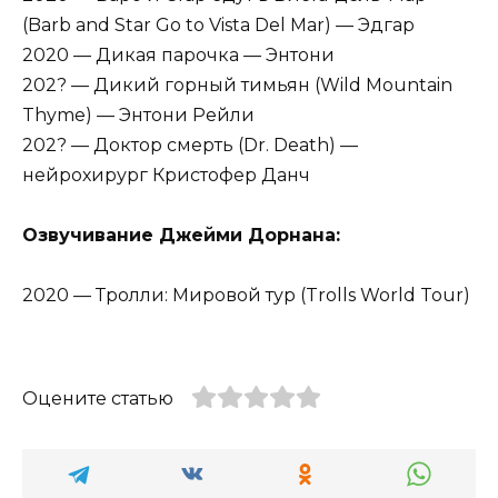
(Barb and Star Go to Vista Del Mar) — Эдгар
2020 — Дикая парочка — Энтони
202? — Дикий горный тимьян (Wild Mountain
Thyme) — Энтони Рейли
202? — Доктор смерть (Dr. Death) —
нейрохирург Кристофер Данч
Озвучивание Джейми Дорнана:
2020 — Тролли: Мировой тур (Trolls World Tour)
Оцените статью