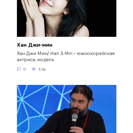
Хан Джи-мин
Хан Джи Мин/ Han Ji Min – южнокорейская
актриса, модель
0
3.5к.