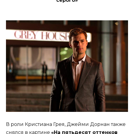
серого»
В роли Кристиана Грея, Джейми Дорнан также
снялся в картине
«На пятьдесят оттенков