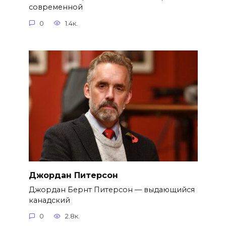
современной
0
1.4к.
Джордан Питерсон
Джордан Бернт Питерсон — выдающийся
канадский
0
2.8к.