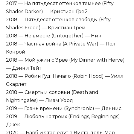
2017 — На пятьдесят оттенков темнее (Fifty
Shades Darker) — Кристиан Грей
2018 — Пятьдесят оттенков свободы (Fifty
Shades Freed) — Кристиан Грей
2018 — Не вместе (Untogether) — Ник
2018 — Частная война (A Private War) — Пол
Конрой
2018 — Мой ужин с Эрве (My Dinner with Herve)
— Дэнни Тейт
2018 — Робин Гуд: Начало (Robin Hood) — Уилл
Скарлет
2018 — Смерть и соловьи (Death and
Nightingales) — Лиам Уорд
2019 — Грань времени (Synchronic) — Деннис
2019 — Любовь на троих (Endings, Beginnings) —
Джек
2020 — Барб и Стар едут в Виста-дель-Мар