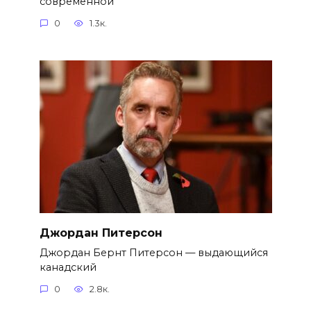
современной
0
1.3к.
Джордан Питерсон
Джордан Бернт Питерсон — выдающийся
канадский
0
2.8к.