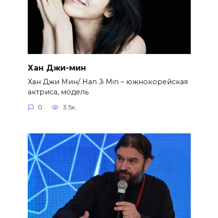
Хан Джи-мин
Хан Джи Мин/ Han Ji Min – южнокорейская
актриса, модель
0
3.5к.