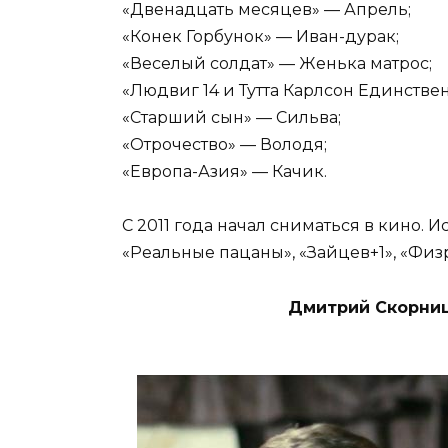
«Двенадцать месяцев» — Апрель;
«Конек Горбунок» — Иван-дурак;
«Веселый солдат» — Женька матрос;
«Людвиг 14 и Тутта Карлсон Единстве
«Старший сын» — Сильва;
«Отрочество» — Володя;
«Европа-Азия» — Качик.
С 2011 года начал сниматься в кино.
«Реальные пацаны», «Зайцев+1», «Физ
Дмитрий Скорниц