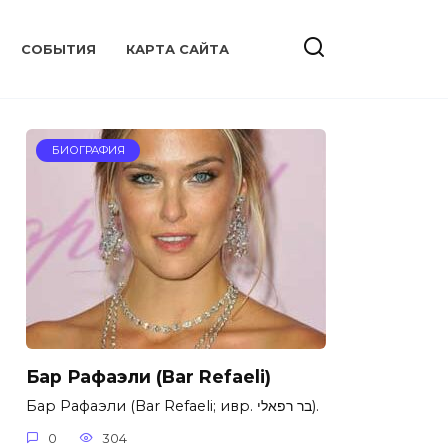
CОБЫТИЯ
КАРТА САЙТА
БИОГРАФИЯ
Бар Рафаэли (Bar Refaeli)
Бар Рафаэли (Bar Refaeli; ивр. ‏בר רפאלי‎‏‎).
0
304