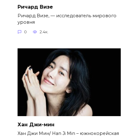
Ричард Визе
Ричард Визе, — исследователь мирового
уровня
0
2.4к.
Хан Джи-мин
Хан Джи Мин/ Han Ji Min – южнокорейская