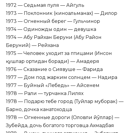
1972 — Седьмая пуля — Айгуль
1973 — Поклонник (киноальманах) — Дилор
1973 — Огненный берег — Гульчинор
1974 — Одиножды один — девушка
1974 — Абу Райхан Беруни (Абу Райҳон
Беруний) — Рейхана
1975 — Человек уходит за птицами (Инсон
қушлар ортидан боради) — Амадеря
1976 — Сказание о Сиявуше — Фарида
1977 — Дом под жарким солнцем — Надира
1977 — Буйный «Лебедь» — Айсенем
1978 — Рали — турчанка Лилях
1978 — Подарю тебе город (Туйлар муборак) —
Барно, дочка канатоходца
1978 — Огненные дороги (Оловли йўллар) —
Зубейда, дочь богатого торговца Ахмадбая