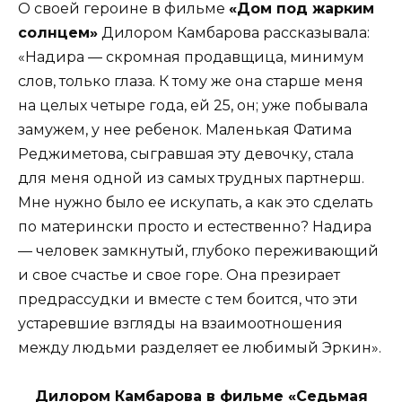
О своей героине в фильме
«Дом под жарким
солнцем»
Дилором Камбарова рассказывала:
«Надира — скромная продавщица, минимум
слов, только глаза. К тому же она старше меня
на целых четыре года, ей 25, он; уже побывала
замужем, у нее ребенок. Маленькая Фатима
Реджиметова, сыгравшая эту девочку, стала
для меня одной из самых трудных партнерш.
Мне нужно было ее искупать, а как это сделать
по матерински просто и естественно? Надира
— человек замкнутый, глубоко переживающий
и свое счастье и свое горе. Она презирает
предрассудки и вместе с тем боится, что эти
устаревшие взгляды на взаимоотношения
между людьми разделяет ее любимый Эркин».
Дилором Камбарова в фильме «Седьмая