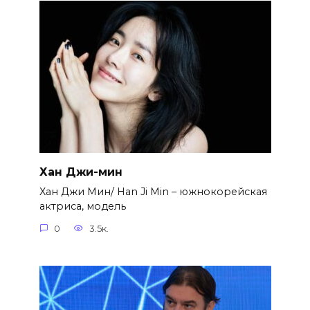
Хан Джи-мин
Хан Джи Мин/ Han Ji Min – южнокорейская
актриса, модель
0
3.5к.