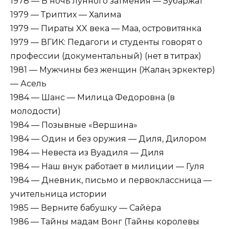
1978 — В ночь лунного затмения — Зубаржат
1979 — Триптих — Халима
1979 — Пираты XX века — Маа, островитянка
1979 — ВГИК: Педагоги и студенты говорят о
профессии (документальный) (нет в титрах)
1981 — Мужчины без женщин (Жалаң эркектер)
— Асель
1984 — Шанс — Милица Федоровна (в
молодости)
1984 — Позывные «Вершина»
1984 — Один и без оружия — Диля, Дилором
1984 — Невеста из Вуадиля — Диля
1984 — Наш внук работает в милиции — Гуля
1984 — Дневник, письмо и первоклассница —
учительница истории
1985 — Верните бабушку — Сайёра
1986 — Тайны мадам Вонг (Тайны королевы