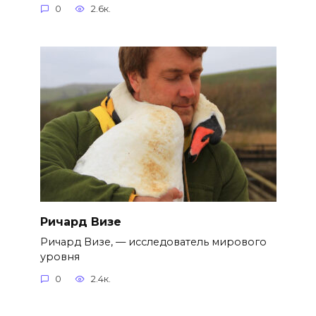
0
2.6к.
Ричард Визе
Ричард Визе, — исследователь мирового
уровня
0
2.4к.