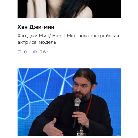
Хан Джи-мин
Хан Джи Мин/ Han Ji Min – южнокорейская
актриса, модель
0
3.6к.