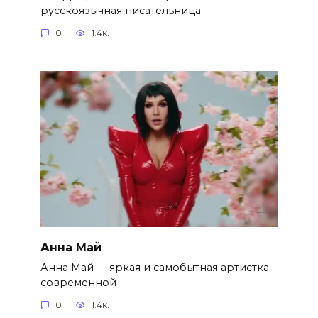
русскоязычная писательница
0
1.4к.
Анна Май
Анна Май — яркая и самобытная артистка
современной
0
1.4к.