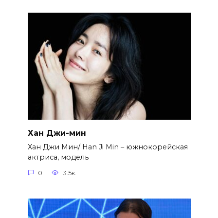
Хан Джи-мин
Хан Джи Мин/ Han Ji Min – южнокорейская
актриса, модель
0
3.5к.