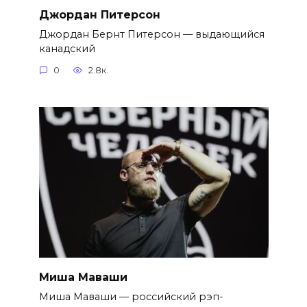
Джордан Питерсон
Джордан Бернт Питерсон — выдающийся
канадский
0
2.8к.
Миша Маваши
Миша Маваши — российский рэп-