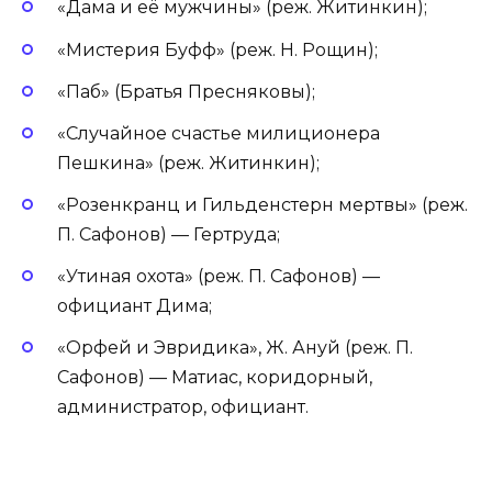
«Дама и её мужчины» (реж. Житинкин);
«Мистерия Буфф» (реж. Н. Рощин);
«Паб» (Братья Пресняковы);
«Случайное счастье милиционера
Пешкина» (реж. Житинкин);
«Розенкранц и Гильденстерн мертвы» (реж.
П. Сафонов) — Гертруда;
«Утиная охота» (реж. П. Сафонов) —
официант Дима;
«Орфей и Эвридика», Ж. Ануй (реж. П.
Сафонов) — Матиас, коридорный,
администратор, официант.