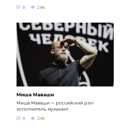
0
2.8к.
Миша Маваши
Миша Маваши — российский рэп-
исполнитель, музыкант
0
2.6к.