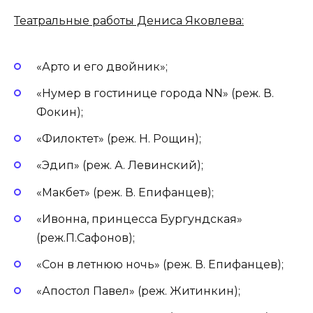
Театральные работы Дениса Яковлева:
«Арто и его двойник»;
«Нумер в гостинице города NN» (реж. В.
Фокин);
«Филоктет» (реж. Н. Рощин);
«Эдип» (реж. А. Левинский);
«Макбет» (реж. В. Епифанцев);
«Ивонна, принцесса Бургундская»
(реж.П.Сафонов);
«Сон в летнюю ночь» (реж. В. Епифанцев);
«Апостол Павел» (реж. Житинкин);