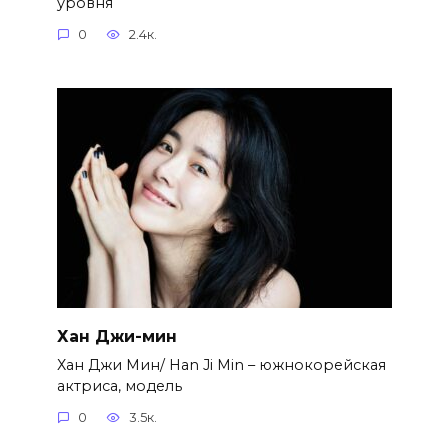
уровня
0
2.4к.
Хан Джи-мин
Хан Джи Мин/ Han Ji Min – южнокорейская
актриса, модель
0
3.5к.