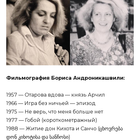
Фильмография Бориса Андроникашвили:
1957 — Отарова вдова — князь Арчил
1966 — Игра без ничьей — эпизод
1975 — Не верь, что меня больше нет
1977 — Гобой (короткометражный)
1988 — Житие дон Кихота и Санчо (ცხოვრება
დონ კიხოტისა და სანჩოსი)